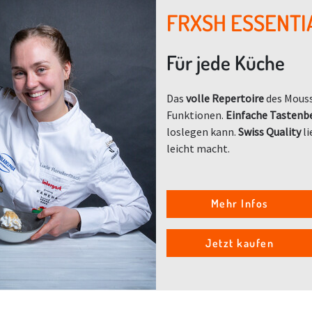
FRXSH ESSENTI
Für jede Küche
Das
volle Repertoire
des Mouss
Funktionen.
Einfache Tastenb
loslegen kann.
Swiss Quality
li
leicht macht.
Mehr Infos
Jetzt kaufen