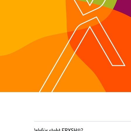
Wofür steht FRXSH®?