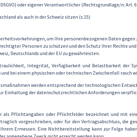
28 DSGVO) oder eigener Verantwortlicher (Rechtsgrundlage/n: Art. 
chland als auch in der Schweiz sitzen (s.15)
cherheitsvorkehrungen, um Ihre personenbezogenen Daten gegen z
erechtigter Personen zu schützen und den Schutz Ihrer Rechte un
iz, Deutschlands und der EU zu gewährleisten.
rtraulichkeit, Integrität, Verfügbarkeit und Belastbarkeit de
n und bei einem physischen oder technischen Zwischenfall rasch w
tsmaßnahmen werden entsprechend der technologischen Entwickl
 zur Einhaltung der datenschutzrechtlichen Anforderungen verpflic
ls Pflichtangaben oder Pflichtfelder bezeichnet und mit eine
ertraglich vorgeschrieben, oder für den Vertragsabschluss, die 
n Ihrem Ermessen. Eine Nichtbereitstellung kann zur Folge haben,
der angegebene Zweck nicht erreicht werden kann.