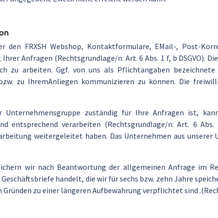
ion
über den FRXSH Webshop, Kontaktformulare, EMail-, Post-Kor
hrer Anfragen (Rechtsgrundlage/n: Art. 6 Abs. 1 f, b DSGVO). Die
ich zu arbeiten. Ggf. von uns als Pflichtangaben bezeichnete
bzw. zu IhremAnliegen kommunizieren zu können. Die freiwill
r Unternehmensgruppe zuständig für Ihre Anfragen ist, ka
nd entsprechend verarbeiten (Rechtsgrundlage/n: Art. 6 Abs.
arbeitung weitergeleitet haben. Das Unternehmen aus unserer 
eichern wir nach Beantwortung der allgemeinen Anfrage im Reg
 Geschäftsbriefe handelt, die wir für sechs bzw. zehn Jahre speic
en Gründen zu einer längeren Aufbewahrung verpflichtet sind .(Rech