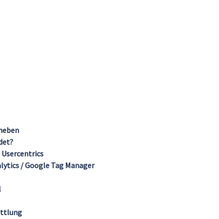
rheben
det?
Usercentrics
lytics / Google Tag Manager
l
ttlung