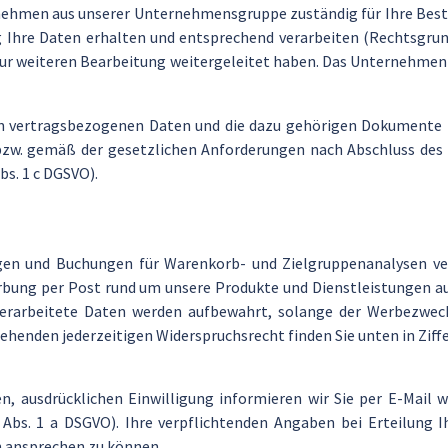
nehmen aus unserer Unternehmensgruppe zuständig für Ihre Best
Ihre Daten erhalten und entsprechend verarbeiten (Rechtsgrundl
ur weiteren Bearbeitung weitergeleitet haben. Das Unternehme
en vertragsbezogenen Daten und die dazu gehörigen Dokumente (
bzw. gemäß der gesetzlichen Anforderungen nach Abschluss des 
bs. 1 c DGSVO).
en und Buchungen für Warenkorb- und Zielgruppenanalysen vera
bung per Post rund um unsere Produkte und Dienstleistungen a
verarbeitete Daten werden aufbewahrt, solange der Werbezweck
enden jederzeitigen Widerspruchsrecht finden Sie unten in Ziffe
hen, ausdrücklichen Einwilligung informieren wir Sie per E-Mail
 Abs. 1 a DSGVO). Ihre verpflichtenden Angaben bei Erteilung I
h ansprechen zu können.