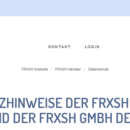
KONTAKT
LOGIN
FRXSH Website
FRXSH Händler
Datenschutz
HINWEISE DER FRXSH
ND DER FRXSH GMBH D