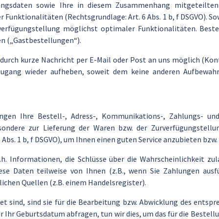
ierungsdaten sowie Ihre in diesem Zusammenhang mitgeteilte
 Funktionalitäten (Rechtsgrundlage: Art. 6 Abs. 1 b, f DSGVO). S
urverfügungstellung möglichst optimaler Funktionalitäten. Bes
n („Gastbestellungen“).
 durch kurze Nachricht per E-Mail oder Post an uns möglich (Kon
n Zugang wieder aufheben, soweit dem keine anderen Aufbewah
ngen Ihre Bestell-, Adress-, Kommunikations-, Zahlungs- un
ondere zur Lieferung der Waren bzw. der Zurverfügungstellu
Abs. 1 b, f DSGVO), um Ihnen einen guten Service anzubieten bzw. 
h. Informationen, die Schlüsse über die Wahrscheinlichkeit zu
e Daten teilweise von Ihnen (z.B., wenn Sie Zahlungen ausfü
chen Quellen (z.B. einem Handelsregister).
t sind, sind sie für die Bearbeitung bzw. Abwicklung des entsp
r Ihr Geburtsdatum abfragen, tun wir dies, um das für die Beste