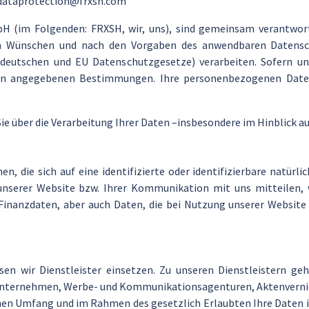
 dataprotection@frxsh.com
H (im Folgenden: FRXSH, wir, uns), sind gemeinsam verantwortl
n Wünschen und nach den Vorgaben des anwendbaren Datensc
r deutschen und EU Datenschutzgesetze) verarbeiten. Sofern u
den angegebenen Bestimmungen. Ihre personenbezogenen Daten 
e über die Verarbeitung Ihrer Daten –insbesondere im Hinblick au
 die sich auf eine identifizierte oder identifizierbare natürli
unserer Website bzw. Ihrer Kommunikation mit uns mitteilen, w
nanzdaten, aber auch Daten, die bei Nutzung unserer Website 
en wir Dienstleister einsetzen. Zu unseren Dienstleistern gehö
tunternehmen, Werbe- und Kommunikationsagenturen, Aktenvernic
ichen Umfang und im Rahmen des gesetzlich Erlaubten Ihre Date